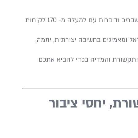
בן-חורין אלכסנדרוביץ’ הוא המשרד המוביל בישראל בתחום ייעוץ תקשורת, יחסי ציבור, ניהול משברים ודוברות עם למעלה מ- 170 לקוחות
ל ומאמינים בחשיבה יצירתית, יוזמה,
יחד אתכם בכל גזרות התקשורת והמדיה בכדי להביא אתכם
ורת, יחסי ציבור