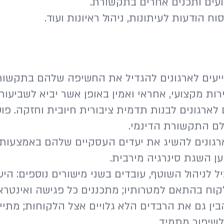
רועים ותכנים אחרים בתקשורת.
וח הודעות לעיתונות, ניהול ראיונות ועוד.
יעים לארגונים להגדיל את החשיפה שלהם בתקשורת
ת מקצועי, אחראי ואמין באופן אשר יביא לשביעות 
 לארגונים לבנות תדמית ציבורית חיובית וחזקה. פוע
לם התקשורת הדינמי.
רגונים להשיג את יעדים העסקיים שלהם באמצעות ת
ן השגת סינרגיה מירבית.
לניהול השוטף, עובדים בשני מישורים נוספים: היער
 בהתאם למטרותיו; מתכננים כל פגישה ואינטראק
ין גם את הרבדים הלא גלויים אצל הלקוחות; מתיי
לשיפור מתמיד.