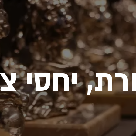
רת, יחסי צי