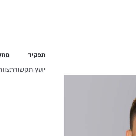
תפקיד
מחל
יועץ תקשורת
צוות